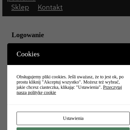
Sklep
Kontakt
Logowanie
Wymagane
Nazwa użytkownika lub adres e-mail
*
Cookies
Wymagane
Hasło
*
Zapamiętaj mnie
Zaloguj się
Obsługujemy pliki cookies. Jeśli uważasz, że to jest ok, po
prostu kliknij "Akceptuj wszystko". Możesz też wybrać,
Nie pamiętasz hasła?
jakie chcesz ciasteczka, klikając "Ustawienia".
Przeczytaj
naszą politykę cookie
Zarejestruj się
Wymagane
Adres email
*
Ustawienia
Wymagane
Hasło
*