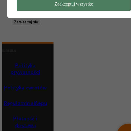
Twoje dane osobowe zostaną użyte do obsługi twojej wizyty na
Zaakceptuj wszystko
naszej stronie, zarządzania dostępem do twojego konta i dla inn
celów o których mówi nasza
polityka prywatności
.
Zarejestruj się
Polityka
prywatności
Polityka zwrotów
Regulamin sklepu
Płatność i
dostawa