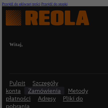
Przejdź do głównej treści
Przejdź do stopki
Witaj,
Pulpit
Szczegóły
konta
Zamówienia
Metody
płatności
Adresy
Pliki do
pobrania