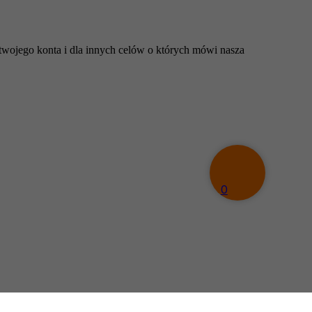
 twojego konta i dla innych celów o których mówi nasza
0