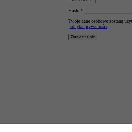
Wymagane
Hasło
*
Twoje dane osobowe zostaną użyte
polityka prywatności
.
Zarejestruj się