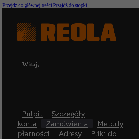
Przejdź do głównej treści
Przejdź do stopki
Witaj,
Pulpit
Szczegóły
konta
Zamówienia
Metody
płatności
Adresy
Pliki do