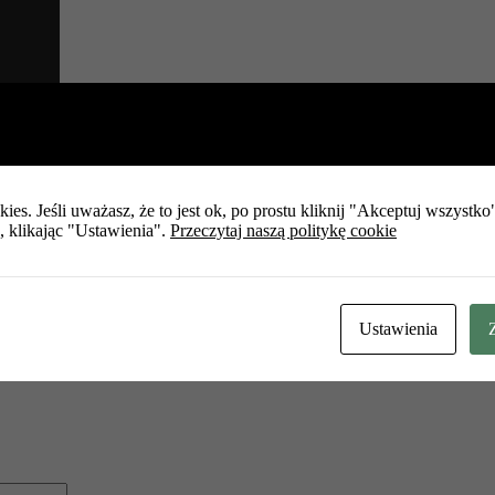
ies. Jeśli uważasz, że to jest ok, po prostu kliknij "Akceptuj wszystk
a, klikając "Ustawienia".
Przeczytaj naszą politykę cookie
Wymagane
mail
*
Ustawienia