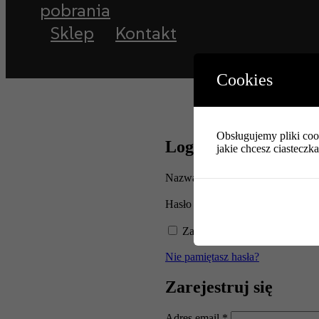
pobrania
Sklep
Kontakt
Cookies
Obsługujemy pliki cook
Logowanie
jakie chcesz ciasteczk
Nazwa użytkownika lub adres e-
Wymagane
Hasło
*
Zapamiętaj mnie
Zaloguj się
Nie pamiętasz hasła?
Zarejestruj się
Wymagane
Adres email
*