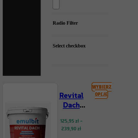
Radio Filter
Select checkbox
WYBIERZ
Ten
Revital
OPCJE
produkt
Dach
ma
wiele
Polimerowa
wariantów.
125,95
zł
–
folia
Opcje
Zakres
239,90
zł
można
dachowa
cen:
wybrać