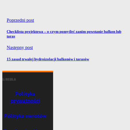
Poprzedni post
Checklista projektowa – o czym pomyśleć zanim powstanie balkon lub
taras
Następny post
15 zasad trwałej hydroizolacji balkonów i tarasów
Polityka
prywatności
Polityka zwrotów