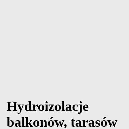
strony, zwiększasz
szansę na
zobaczenie
spersonalizowanych
treści i ofert.
Hydroizolacje
balkonów, tarasów