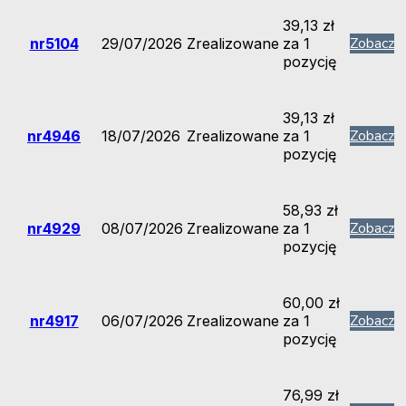
39,13
zł
Zobacz
nr5104
29/07/2026
Zrealizowane
za 1
Doświadczenie
pozycję
Aby nasza strona
internetowa
działała jak
39,13
zł
najlepiej podczas
Zobacz
nr4946
18/07/2026
Zrealizowane
za 1
twojego
pozycję
przejścia na nią.
Jeśli odrzucisz te
pliki cookie,
niektóre funkcje
58,93
zł
znikną ze strony
Zobacz
nr4929
08/07/2026
Zrealizowane
za 1
internetowej.
pozycję
Marketing
60,00
zł
Udostępniając
Zobacz
nr4917
06/07/2026
Zrealizowane
za 1
swoje
pozycję
zainteresowania i
zachowania
podczas
76,99
zł
odwiedzania naszej