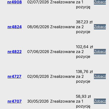
Zobacz
nr4908
02/07/2026
Zrealizowane
za 1
strony, zwiększasz
szansę na
pozycję
zobaczenie
spersonalizowanych
treści i ofert.
387,23
zł
Zobacz
nr4824
08/06/2026
Zrealizowane
za 2
pozycje
102,64
zł
Zobacz
nr4822
07/06/2026
Zrealizowane
za 2
pozycje
138,76
zł
Zobacz
nr4727
02/06/2026
Zrealizowane
za 2
pozycje
58,93
zł
Zobacz
nr4707
30/05/2026
Zrealizowane
za 1
pozycję