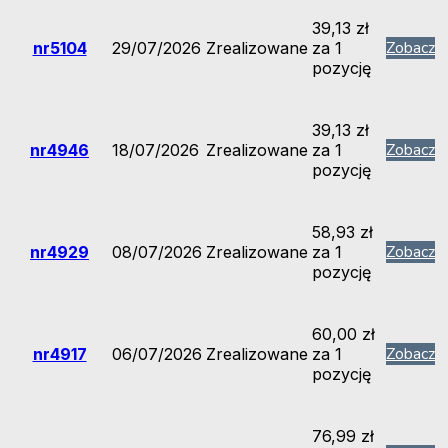
39,13
zł
Zobacz
nr5104
29/07/2026
Zrealizowane
za 1
Doświadczenie
pozycję
Aby nasza strona
internetowa
działała jak
39,13
zł
najlepiej podczas
Zobacz
nr4946
18/07/2026
Zrealizowane
za 1
twojego
pozycję
przejścia na nią.
Jeśli odrzucisz te
pliki cookie,
niektóre funkcje
58,93
zł
znikną ze strony
Zobacz
nr4929
08/07/2026
Zrealizowane
za 1
internetowej.
pozycję
Marketing
60,00
zł
Udostępniając
Zobacz
nr4917
06/07/2026
Zrealizowane
za 1
swoje
pozycję
zainteresowania i
zachowania
podczas
76,99
zł
odwiedzania naszej