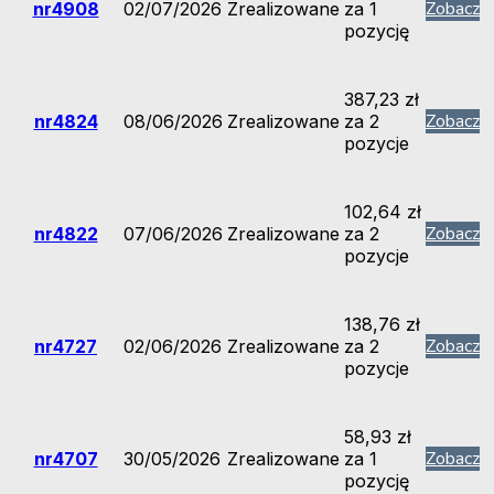
Zobacz
nr4908
02/07/2026
Zrealizowane
za 1
strony, zwiększasz
szansę na
pozycję
zobaczenie
spersonalizowanych
treści i ofert.
387,23
zł
Zobacz
nr4824
08/06/2026
Zrealizowane
za 2
pozycje
102,64
zł
Zobacz
nr4822
07/06/2026
Zrealizowane
za 2
pozycje
138,76
zł
Zobacz
nr4727
02/06/2026
Zrealizowane
za 2
pozycje
58,93
zł
Zobacz
nr4707
30/05/2026
Zrealizowane
za 1
pozycję